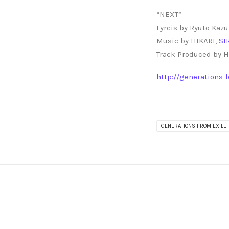
“NEXT”
Lyrcis by Ryuto Kaz
Music by HIKARI,
SI
Track Produced by H
http://generations-l
GENERATIONS FROM EXILE 