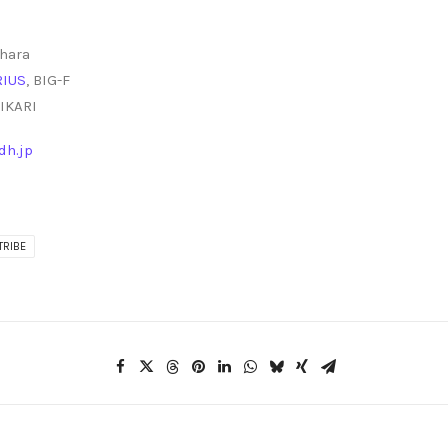
uhara
RIUS
, BIG-F
IKARI
dh.jp
TRIBE