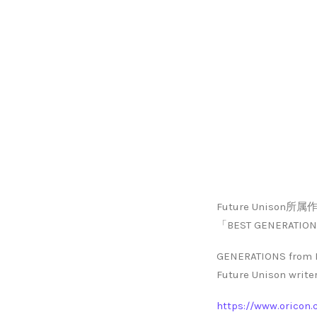
Future Unison
「BEST GENER
GENERATIONS from E
Future Unison write
https://www.oricon.