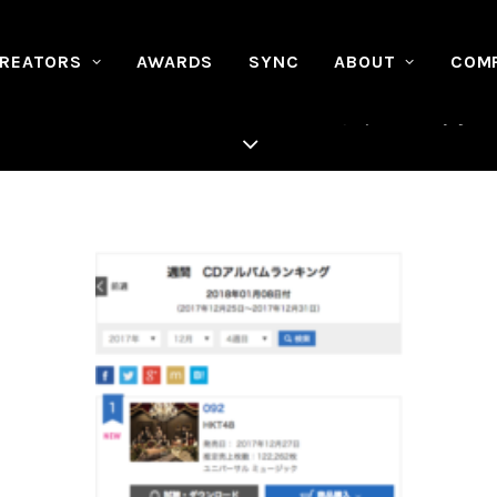
REATORS
AWARDS
SYNC
ABOUT
COM
m EXILE TRIBE“BEST GENERATION” オリコ