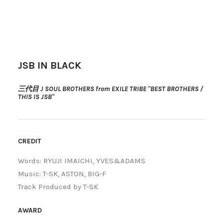
JSB IN BLACK
三代目 J SOUL BROTHERS from EXILE TRIBE "BEST BROTHERS /
THIS IS JSB"
CREDIT
Words: RYUJI IMAICHI, YVES&ADAMS
Music: T-SK, ASTON, BIG-F
Track Produced by T-SK
AWARD