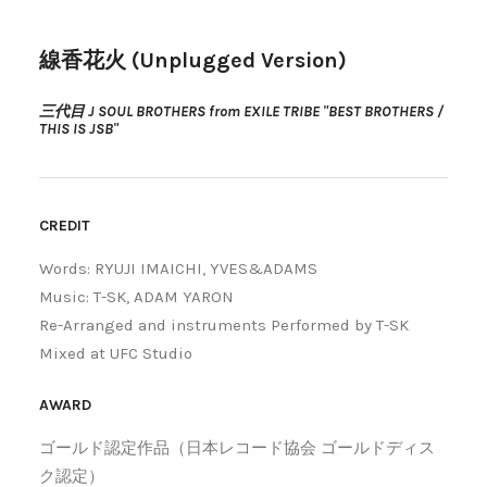
線香花火 (Unplugged Version)
三代目 J SOUL BROTHERS from EXILE TRIBE "BEST BROTHERS /
THIS IS JSB"
CREDIT
Words: RYUJI IMAICHI, YVES&ADAMS
Music: T-SK, ADAM YARON
Re-Arranged and instruments Performed by T-SK
Mixed at UFC Studio
AWARD
ゴールド認定作品（日本レコード協会 ゴールドディス
ク認定）