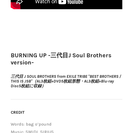
BURNING UP -三代目J Soul Brothers
version-
三代目 J SOUL BROTHERS from EXILE TRIBE "BEST BROTHERS /
THIS IS JSB"（AL3枚組+DVD5枚組形態・AL3枚組+Blu-ray
Disc5枚組に収録）
CREDIT
Words: bag o’pound
Music: SMIDI, SIRIUS