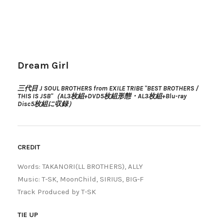
Dream Girl
三代目 J SOUL BROTHERS from EXILE TRIBE "BEST BROTHERS /
THIS IS JSB"（AL3枚組+DVD5枚組形態・AL3枚組+Blu-ray
Disc5枚組に収録）
CREDIT
Words: TAKANORI(LL BROTHERS), ALLY
Music: T-SK, MoonChild, SIRIUS, BIG-F
Track Produced by T-SK
TIE UP