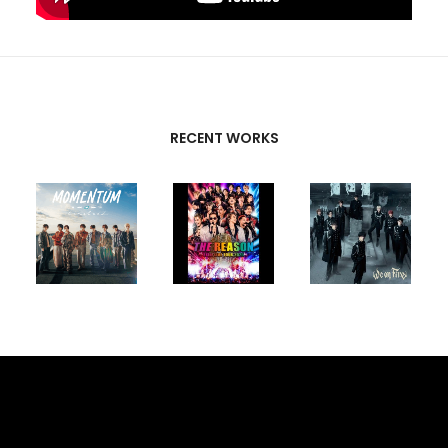
RECENT WORKS
CREATIVE
PARTNERS
東 優太
,
TOMIGAYA
BULLDOGS
BIG-F
,
T-SK
,
FUTURE