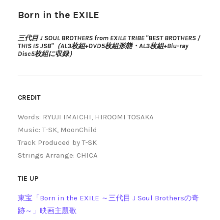
Born in the EXILE
三代目 J SOUL BROTHERS from EXILE TRIBE "BEST BROTHERS /
THIS IS JSB"（AL3枚組+DVD5枚組形態・AL3枚組+Blu-ray
Disc5枚組に収録）
CREDIT
Words: RYUJI IMAICHI, HIROOMI TOSAKA
Music: T-SK, MoonChild
Track Produced by T-SK
Strings Arrange: CHICA
TIE UP
東宝「Born in the EXILE ～三代目 J Soul Brothersの奇
跡～」映画主題歌