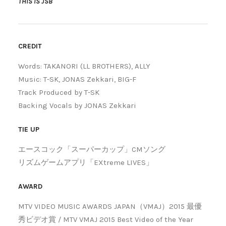
THIS IS JSB"
CREDIT
Words: TAKANORI (LL BROTHERS), ALLY
Music: T-SK, JONAS Zekkari, BIG-F
Track Produced by T-SK
Backing Vocals by JONAS Zekkari
TIE UP
エースコック「スーパーカップ」CMソング
リズムゲームアプリ「EXtreme LIVES」
AWARD
MTV VIDEO MUSIC AWARDS JAPAN（VMAJ）2015 最優
秀ビデオ賞 / MTV VMAJ 2015 Best Video of the Year