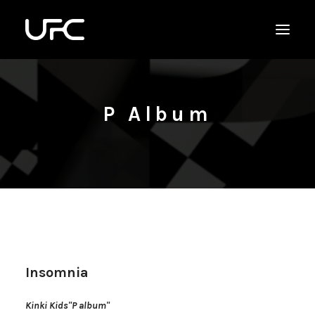
P Album
Insomnia
Kinki Kids"P album"