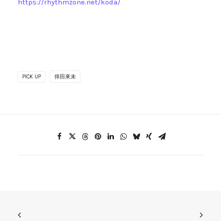
https://rhythmzone.net/koda/
PICK UP
倖田來未