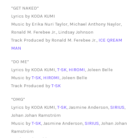
”GET NAKED”
Lyrics by KODA KUMI
Music by Erika Nuri Taylor, Michael Anthony Naylor,
Ronald M. Ferebee Jr., Lindsay Johnson
Track Produced by Ronald M. Ferebee Jr.,
ICE QREAM
MAN
“DO ME”
Lyrics by KODA KUMI,
T-SK
,
HIROMI
, Joleen Belle
Music by
T-SK
,
HIROMI
, Joleen Belle
Track Produced by
T-SK
“OMG”
Lyrics by KODA KUMI,
T-SK
, Jasmine Anderson,
SIRIUS
,
Johan Johan Ramström
Music by
T-SK
, Jasmine Anderson,
SIRIUS
, Johan Johan
Ramström