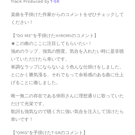
Track Produced by
T-SK
楽曲を手掛けた作家からのコメントをぜひチェックして
ください！
【”DO ME”を手掛けたHIROMIのコメント】
★この曲のここに注目してもらいたい！
強めのラップ、強気の態度。気合を入れたい時に是非聴
いていただけたら幸いです。
単調なラップにならないよう色んな仕掛けをしました。
とにかく勝気漲る、それでもって余裕感のある曲に仕上
げることに徹しました。
唯一無二の存在である倖田さんに理想通りに歌っていた
だけて光栄です。
歌詞も強気なので聴く方に強い気合を注入して頂けたら
幸いです！
【”OMG”を手掛けたT-SKのコメント】