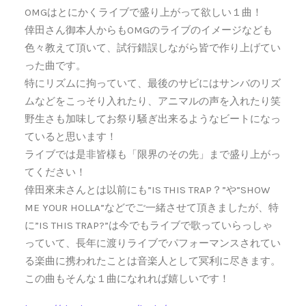
OMGはとにかくライブで盛り上がって欲しい１曲！
倖田さん御本人からもOMGのライブのイメージなども
色々教えて頂いて、試行錯誤しながら皆で作り上げてい
った曲です。
特にリズムに拘っていて、最後のサビにはサンバのリズ
ムなどをこっそり入れたり、アニマルの声を入れたり笑
野生さも加味してお祭り騒ぎ出来るようなビートになっ
ていると思います！
ライブでは是非皆様も「限界のその先」まで盛り上がっ
てください！
倖田來未さんとは以前にも”IS THIS TRAP？”や”SHOW
ME YOUR HOLLA”などでご一緒させて頂きましたが、特
に”IS THIS TRAP?”は今でもライブで歌っていらっしゃ
っていて、長年に渡りライブでパフォーマンスされてい
る楽曲に携われたことは音楽人として冥利に尽きます。
この曲もそんな１曲になれれば嬉しいです！