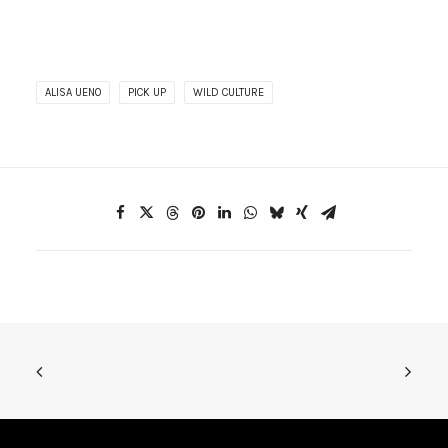
ALISA UENO
PICK UP
WILD CULTURE