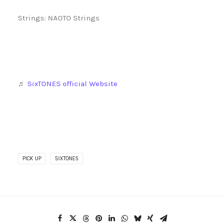
Strings: NAOTO Strings
♬
SixTONES official Website
PICK UP
SIXTONES