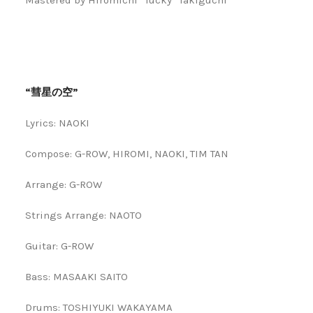
Mastered by Hiromichi “Tucky” Takiguchi
“彗星の空”
Lyrics: NAOKI
Compose: G-ROW, HIROMI, NAOKI, TIM TAN
Arrange: G-ROW
Strings Arrange: NAOTO
Guitar: G-ROW
Bass: MASAAKI SAITO
Drums: TOSHIYUKI WAKAYAMA