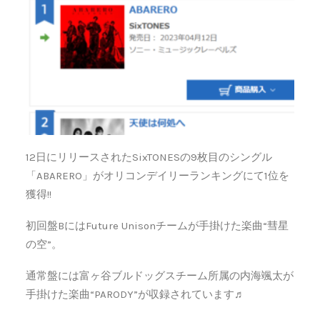
12日にリリースされたSixTONESの9枚目のシングル
「ABARERO」がオリコンデイリーランキングにて1位を
獲得!!
初回盤BにはFuture Unisonチームが手掛けた楽曲“彗星
の空”。
通常盤には富ヶ谷ブルドッグスチーム所属の内海颯太が
手掛けた楽曲“PARODY”が収録されています♬