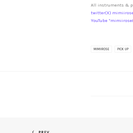
All instruments & 
twitter(X) mimiiro
YouTube “mimiirose
MIMIIROSE
PICK UP
PREV