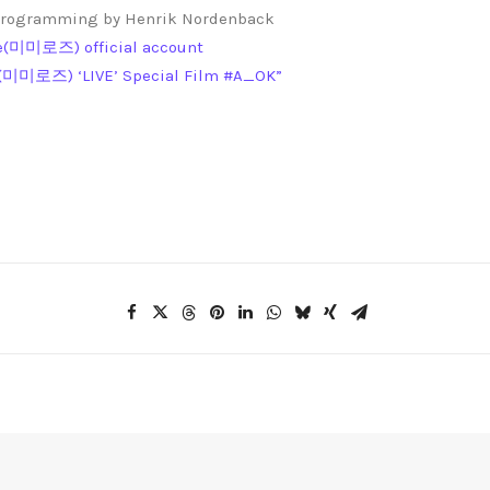
programming by Henrik Nordenback
se(미미로즈) official account
(미미로즈) ‘LIVE’ Special Film #A_OK”