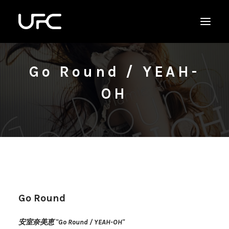
Go Round / YEAH-
OH
Go Round
安室奈美恵 "Go Round / YEAH-OH"