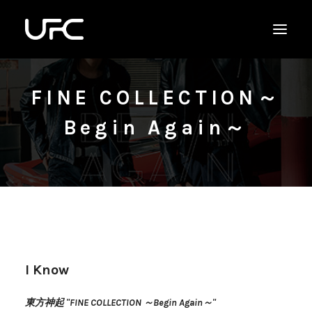
FINE COLLECTION～
Begin Again～
I Know
東方神起 "FINE COLLECTION ～Begin Again～"