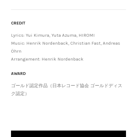
CREDIT
Lyrics: Yui Kimura, Yuta Azuma, HIROMI
Music: Henrik Nordenback, Christian Fast, Andreas
Öhrn
Arrangement: Henrik Nordenback
AWARD
ゴールド認定作品（日本レコード協会 ゴールドディス
ク認定）