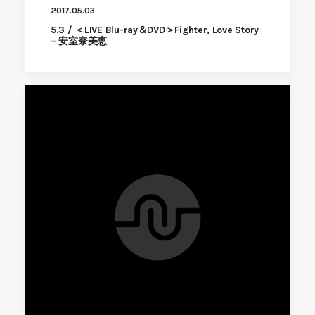
2017.05.03
5.3 / ＜LIVE Blu-ray＆DVD＞Fighter, Love Story
– 安室奈美恵